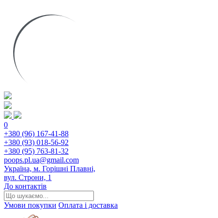
0
+380 (96) 167-41-88
+380 (93) 018-56-92
+380 (95) 763-81-32
poops.pl.ua@gmail.com
Україна, м. Горішні Плавні,
вул. Строни, 1
До контактів
Умови покупки
Оплата і доставка