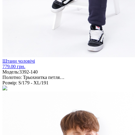
Штани чоловічі
779.00 грн.
Модель:
3392-140
Полотно:
Трьохнитка петля…
Розмір:
S/179 - XL/191