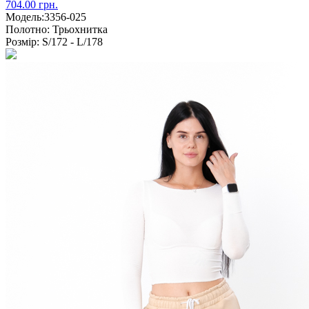
704.00 грн.
Модель:
3356-025
Полотно:
Трьохнитка
Розмір:
S/172 - L/178