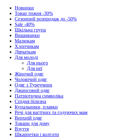
Новинки
Товар тижня -30%
Сезонний розпродаж до -50%
Sale -40%
Шкільна група
Вишиванки
Малюкам
Хлопчикам
Дівчаткам
Для молоді
Для нього
Для неї
Жіночий одяг
Чоловічий одяг
Одяг з Туреччини
Джинсовий одяг
Патріотична символіка
Спідня білизна
Купальники, плавки
Речі для вагітних та годуючих мам
Верхній одяг
Товари для дому
Взуття
Шкарпетки і колготи