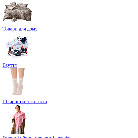
Товари для дому
Взуття
Шкарпетки і колготи
Головні убори, рукавиці, шарфи