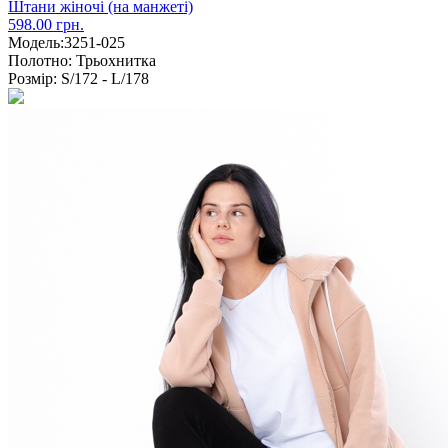
Штани жіночі (на манжеті)
598.00 грн.
Модель:
3251-025
Полотно:
Трьохнитка
Розмір:
S/172 - L/178