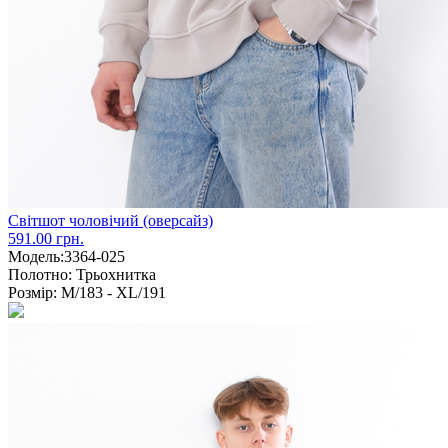
Світшот чоловічий (оверсайз)
591.00 грн.
Модель:
3364-025
Полотно:
Трьохнитка
Розмір:
M/183 - XL/191