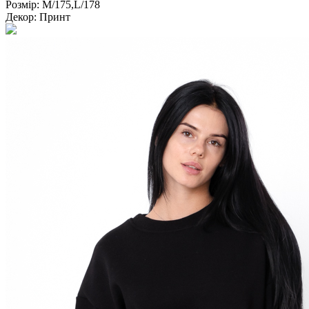
Розмір:
M/175,L/178
Декор:
Принт