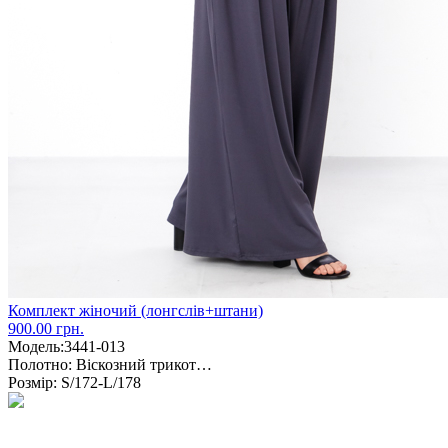
Комплект жіночий (лонгслів+штани)
900.00 грн.
Модель:
3441-013
Полотно:
Віскозний трикот…
Розмір:
S/172-L/178