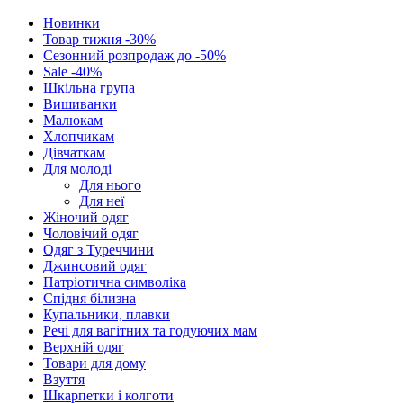
Новинки
Товар тижня -30%
Сезонний розпродаж до -50%
Sale -40%
Шкільна група
Вишиванки
Малюкам
Хлопчикам
Дівчаткам
Для молоді
Для нього
Для неї
Жіночий одяг
Чоловічий одяг
Одяг з Туреччини
Джинсовий одяг
Патріотична символіка
Спідня білизна
Купальники, плавки
Речі для вагітних та годуючих мам
Верхній одяг
Товари для дому
Взуття
Шкарпетки і колготи