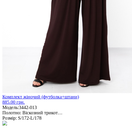
Комплект жіночий (футболка+штани)
885.00 грн.
Модель:
3442-013
Полотно:
Віскозний трикот…
Розмір:
S/172-L/178