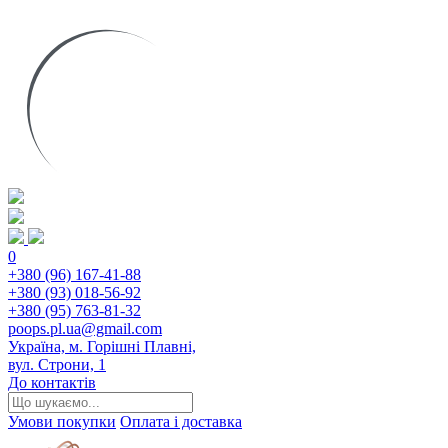
0
+380 (96) 167-41-88
+380 (93) 018-56-92
+380 (95) 763-81-32
poops.pl.ua@gmail.com
Україна, м. Горішні Плавні,
вул. Строни, 1
До контактів
Умови покупки
Оплата і доставка