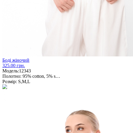
Боді жіночий
325.00 грн.
Модель:
12343
Полотно:
95% cotton, 5% s…
Розмір:
S,M,L