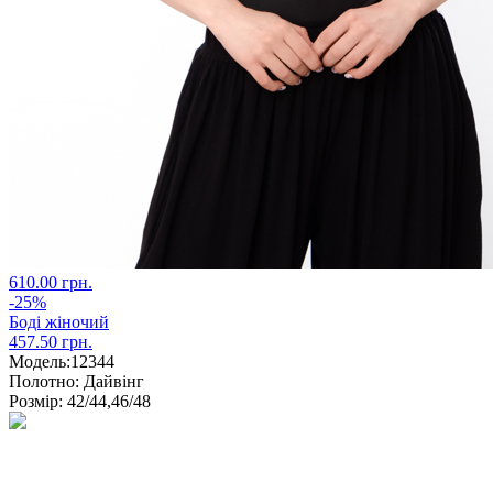
610.00 грн.
-25%
Боді жіночий
457.50 грн.
Модель:
12344
Полотно:
Дайвінг
Розмір:
42/44,46/48