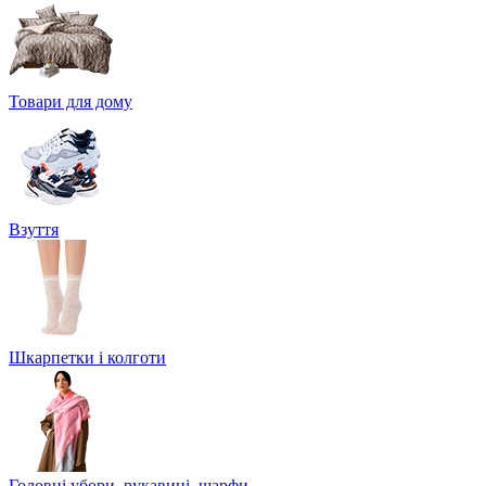
Товари для дому
Взуття
Шкарпетки і колготи
Головні убори, рукавиці, шарфи