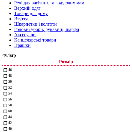
Речі для вагітних та годуючих мам
Верхній одяг
Товари для дому
Взуття
Шкарпетки і колготи
Головні убори, рукавиці, шарфи
Аксесуари
Канцелярські товари
Іграшки
Фільтр
Розмір
46
48
50
52
54
56
58
60
44
42
40