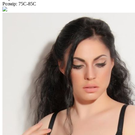
Розмір:
75С-85С