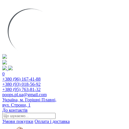
0
+380 (96) 167-41-88
+380 (93) 018-56-92
+380 (95) 763-81-32
poops.pl.ua@gmail.com
Україна, м. Горішні Плавні,
вул. Строни, 1
До контактів
Умови покупки
Оплата і доставка