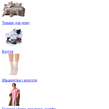
Товари для дому
Взуття
Шкарпетки і колготи
Головні убори, рукавиці, шарфи