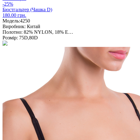
-25%
Бюстгальтер (Чашка D)
180.00 грн.
Модель:
4250
Виробник:
Китай
Полотно:
82% NYLON, 18% E…
Розмір:
75D,80D