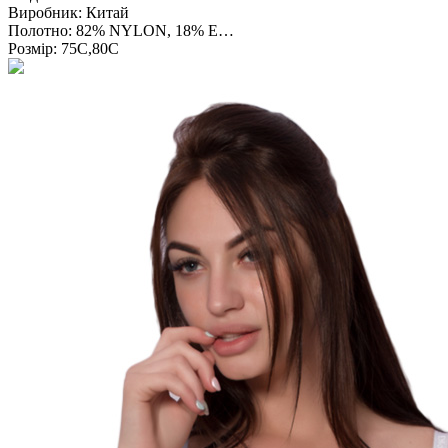
Виробник:
Китай
Полотно:
82% NYLON, 18% E…
Розмір:
75С,80С