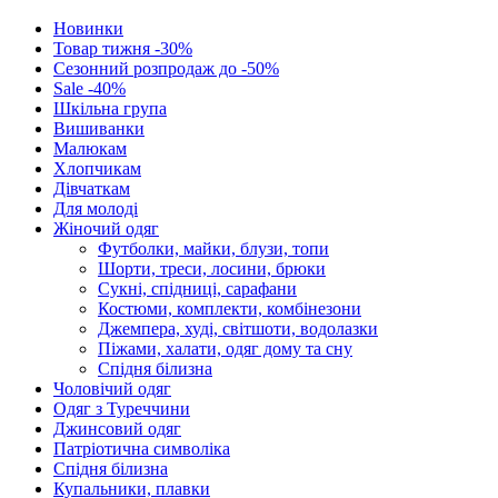
Новинки
Товар тижня -30%
Сезонний розпродаж до -50%
Sale -40%
Шкільна група
Вишиванки
Малюкам
Хлопчикам
Дівчаткам
Для молоді
Жіночий одяг
Футболки, майки, блузи, топи
Шорти, треси, лосини, брюки
Сукні, спідниці, сарафани
Костюми, комплекти, комбінезони
Джемпера, худі, світшоти, водолазки
Піжами, халати, одяг дому та сну
Спідня білизна
Чоловічий одяг
Одяг з Туреччини
Джинсовий одяг
Патріотична символіка
Спідня білизна
Купальники, плавки