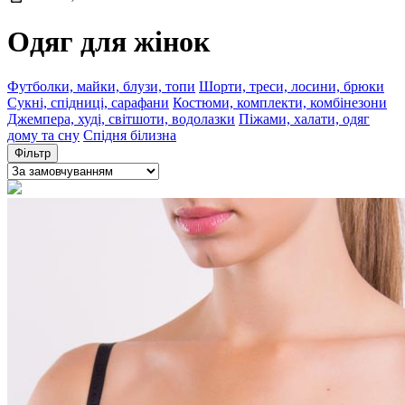
Одяг для жінок
Футболки, майки, блузи, топи
Шорти, треси, лосини, брюки
Сукні, спідниці, сарафани
Костюми, комплекти, комбінезони
Джемпера, худі, світшоти, водолазки
Піжами, халати, одяг
дому та сну
Спідня білизна
Фільтр