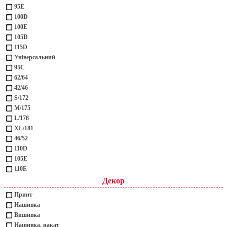
95Е
100D
100Е
105D
115D
Універсальний
95С
62/64
42/46
S/172
M/175
L/178
XL/181
46/52
110D
105Е
110Е
Декор
Принт
Нашивка
Вишивка
Нашивка, накат