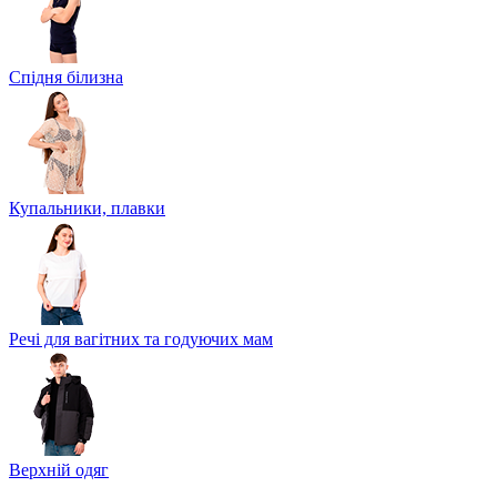
Спідня білизна
Купальники, плавки
Речі для вагітних та годуючих мам
Верхній одяг