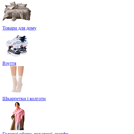
Товари для дому
Взуття
Шкарпетки і колготи
Головні убори, рукавиці, шарфи