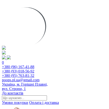
0
+380 (96) 167-41-88
+380 (93) 018-56-92
+380 (95) 763-81-32
poops.pl.ua@gmail.com
Україна, м. Горішні Плавні,
вул. Строни, 1
До контактів
Умови покупки
Оплата і доставка