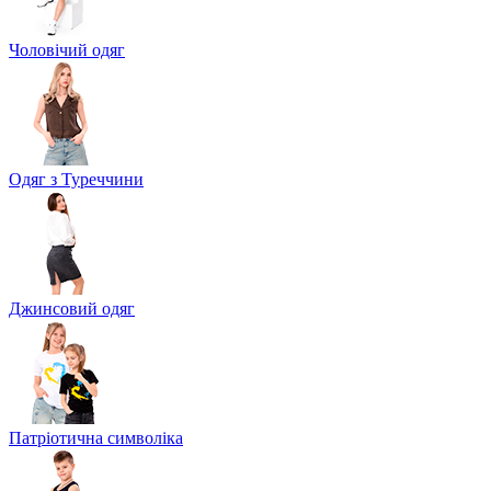
Чоловічий одяг
Одяг з Туреччини
Джинсовий одяг
Патріотична символіка