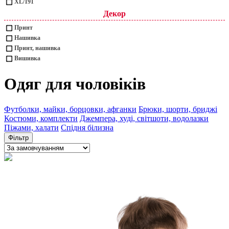
XL/191
Декор
Принт
Нашивка
Принт, нашивка
Вишивка
Одяг для чоловіків
Футболки, майки, борцовки, афганки
Брюки, шорти, бриджі
Костюми, комплекти
Джемпера, худі, світшоти, водолазки
Піжами, халати
Спідня білизна
Фільтр