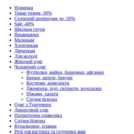
Новинки
Товар тижня -30%
Сезонний розпродаж до -50%
Sale -40%
Шкільна група
Вишиванки
Малюкам
Хлопчикам
Дівчаткам
Для молоді
Жіночий одяг
Чоловічий одяг
Футболки, майки, борцовки, афганки
Брюки, шорти, бриджі
Костюми, комплекти
Джемпера, худі, світшоти, водолазки
Піжами, халати
Спідня білизна
Одяг з Туреччини
Джинсовий одяг
Патріотична символіка
Спідня білизна
Купальники, плавки
Речі для вагітних та годуючих мам