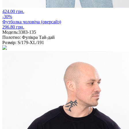
424.00 грн.
-30%
Футболка чоловіча (оверсайз)
296.80 грн.
Модель:
3383-135
Полотно:
Фулікра Тай-дай
Розмір:
S/179-XL/191