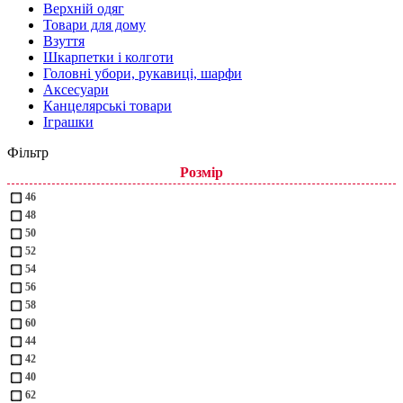
Верхній одяг
Товари для дому
Взуття
Шкарпетки і колготи
Головні убори, рукавиці, шарфи
Аксесуари
Канцелярські товари
Іграшки
Фільтр
Розмір
46
48
50
52
54
56
58
60
44
42
40
62