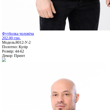
Футболка чоловіча
202.00 грн.
Модель:
8012-У-2
Полотно:
Кулір
Розмір:
44-62
Декор:
Принт