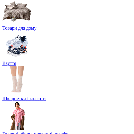
Товари для дому
Взуття
Шкарпетки і колготи
Головні убори, рукавиці, шарфи