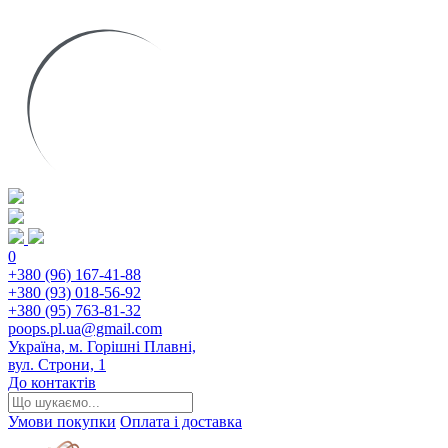
0
+380 (96) 167-41-88
+380 (93) 018-56-92
+380 (95) 763-81-32
poops.pl.ua@gmail.com
Україна, м. Горішні Плавні,
вул. Строни, 1
До контактів
Умови покупки
Оплата і доставка