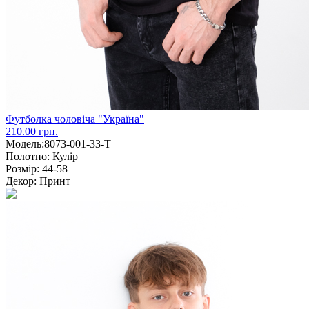
Футболка чоловіча "Україна"
210.00 грн.
Модель:
8073-001-33-Т
Полотно:
Кулір
Розмір:
44-58
Декор:
Принт