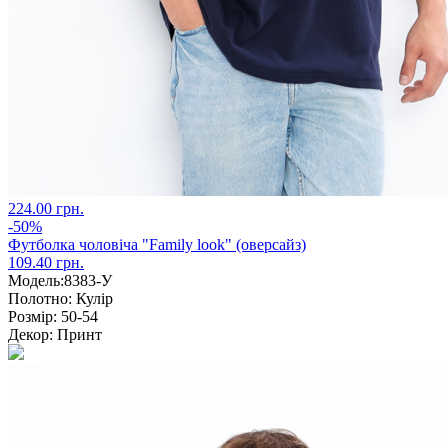
224.00 грн.
-50%
Футболка чоловіча "Family look" (оверсайз)
109.40 грн.
Модель:
8383-У
Полотно:
Кулір
Розмір:
50-54
Декор:
Принт