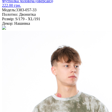
Футболка чоловіча (оверсайз)
222.00 грн.
Модель:
3383-057-33
Полотно:
Двонитка
Розмір:
S/179 - XL/191
Декор:
Нашивка