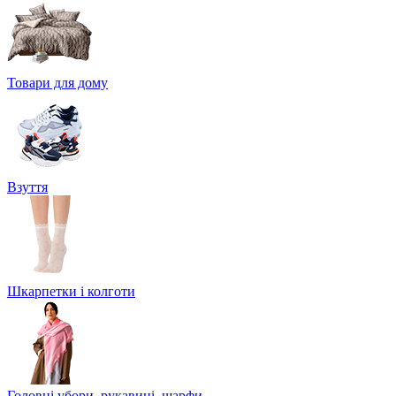
Товари для дому
Взуття
Шкарпетки і колготи
Головні убори, рукавиці, шарфи