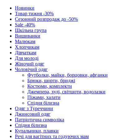
Новинки
Товар тижня -30%
Сезонний розпродаж до -50%
Sale -40%
Шкільна група
Вишиванки
Малюкам
Хлопчикам
Дівчаткам
Для молоді
Жіночий одяг
Чоловічий одяг
Футболки, майки, борцовки, афганки
Брюки, шорти, бриджі
Костюми, комплекти
Джемпера, худі, світшоти, водолазки
Піжами, халати
Спідня білизна
Одяг з Туреччини
Джинсовий одяг
Патріотична символіка
Спідня білизна
Купальники, плавки
Речі для вагітних та годуючих мам