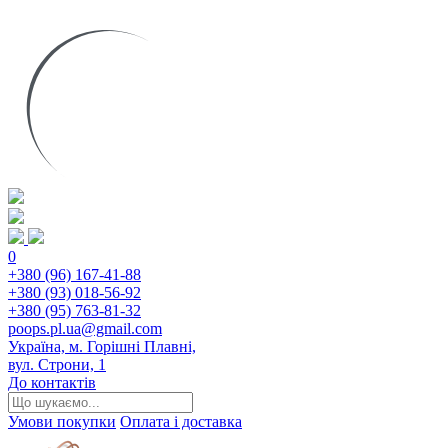
0
+380 (96) 167-41-88
+380 (93) 018-56-92
+380 (95) 763-81-32
poops.pl.ua@gmail.com
Україна, м. Горішні Плавні,
вул. Строни, 1
До контактів
Умови покупки
Оплата і доставка