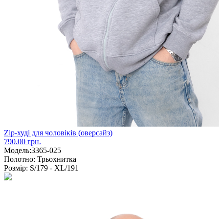
Zip-худі для чоловіків (оверсайз)
790.00 грн.
Модель:
3365-025
Полотно:
Трьохнитка
Розмір:
S/179 - XL/191