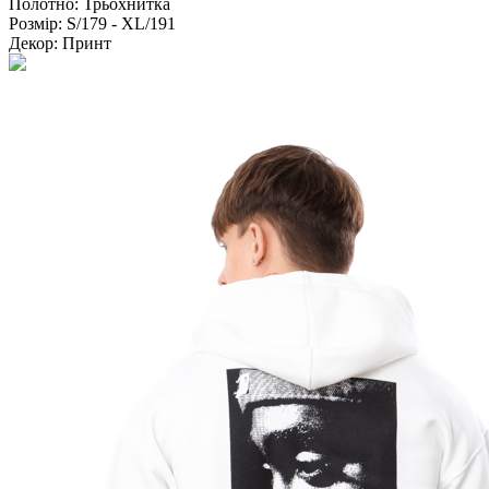
Полотно:
Трьохнитка
Розмір:
S/179 - XL/191
Декор:
Принт