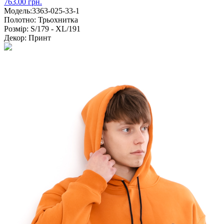
763.00 грн.
Модель:
3363-025-33-1
Полотно:
Трьохнитка
Розмір:
S/179 - XL/191
Декор:
Принт