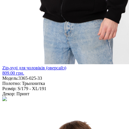
Zip-худі для чоловіків (оверсайз)
809.00 грн.
Модель:
3365-025-33
Полотно:
Трьохнитка
Розмір:
S/179 - XL/191
Декор:
Принт