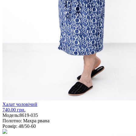
Халат чоловічий
740.00 грн.
Модель:
8619-035
Полотно:
Махра рвана
Розмір:
48/50-60