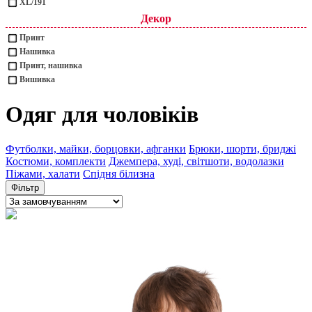
XL/191
Декор
Принт
Нашивка
Принт, нашивка
Вишивка
Одяг для чоловіків
Футболки, майки, борцовки, афганки
Брюки, шорти, бриджі
Костюми, комплекти
Джемпера, худі, світшоти, водолазки
Піжами, халати
Спідня білизна
Фільтр