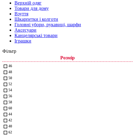
Верхній одяг
Товари для дому
Взуття
Шкарпетки і колготи
Головні убори, рукавиці, шарфи
Аксесуари
Канцелярські товари
Іграшки
Фільтр
Розмір
46
48
50
52
54
56
58
60
44
42
40
62