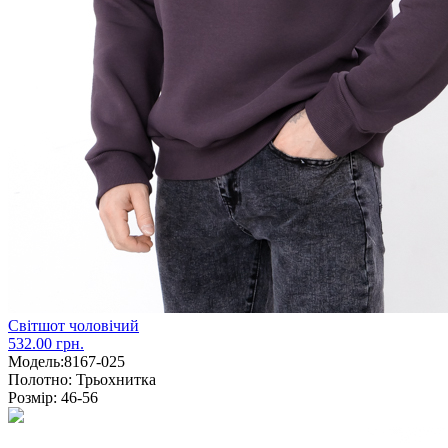
Світшот чоловічий
532.00 грн.
Модель:
8167-025
Полотно:
Трьохнитка
Розмір:
46-56