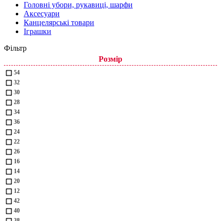
Головні убори, рукавиці, шарфи
Аксесуари
Канцелярські товари
Іграшки
Фільтр
Розмір
54
32
30
28
34
36
24
22
26
16
14
20
12
42
40
38