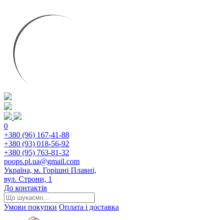
0
+380 (96) 167-41-88
+380 (93) 018-56-92
+380 (95) 763-81-32
poops.pl.ua@gmail.com
Україна, м. Горішні Плавні,
вул. Строни, 1
До контактів
Умови покупки
Оплата і доставка