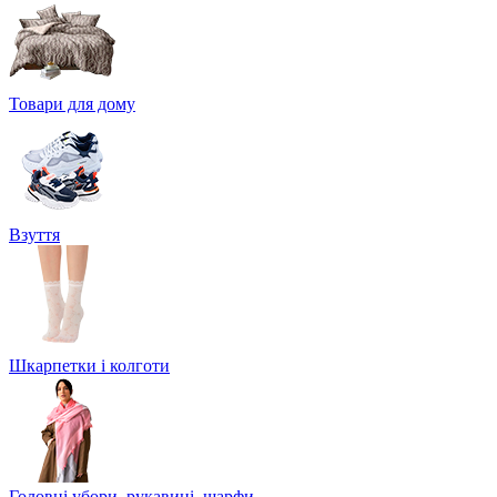
Товари для дому
Взуття
Шкарпетки і колготи
Головні убори, рукавиці, шарфи