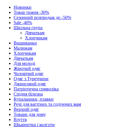
Новинки
Товар тижня -30%
Сезонний розпродаж до -50%
Sale -40%
Шкільна група
Дівчаткам
Хлопчикам
Вишиванки
Малюкам
Хлопчикам
Дівчаткам
Для молоді
Жіночий одяг
Чоловічий одяг
Одяг з Туреччини
Джинсовий одяг
Патріотична символіка
Спідня білизна
Купальники, плавки
Речі для вагітних та годуючих мам
Верхній одяг
Товари для дому
Взуття
Шкарпетки і колготи