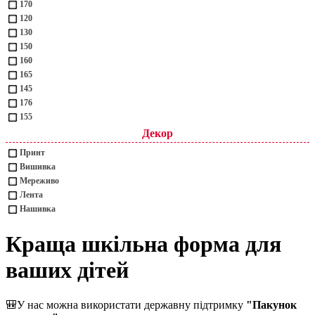
170
120
130
150
160
165
145
176
155
Декор
Принт
Вишивка
Мереживо
Лента
Нашивка
Краща шкільна форма для
ваших дітей
🎒
У нас можна використати державну підтримку
"Пакунок